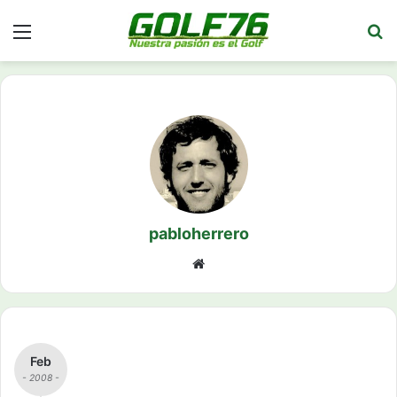
Menú
Bu
pabloherrero
Siti
o
we
b
Feb
- 2008 -