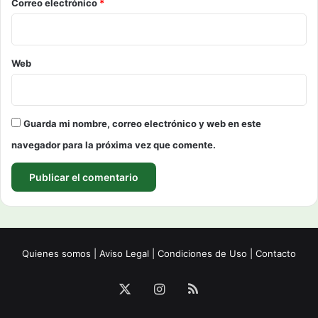
*
Correo electrónico
*
Web
Guarda mi nombre, correo electrónico y web en este
navegador para la próxima vez que comente.
Quienes somos
|
Aviso Legal
|
Condiciones de Uso
|
Contacto
X
Instagram
RSS