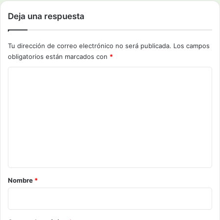
Deja una respuesta
Tu dirección de correo electrónico no será publicada.
Los campos
obligatorios están marcados con
*
C
o
m
e
n
t
a
r
Nombre
*
i
o