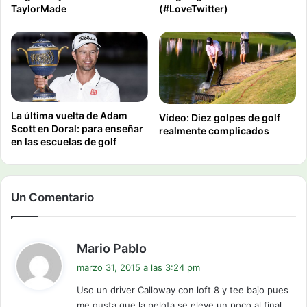
TaylorMade
(#LoveTwitter)
La última vuelta de Adam
Vídeo: Diez golpes de golf
Scott en Doral: para enseñar
realmente complicados
en las escuelas de golf
Un Comentario
d
Mario Pablo
i
marzo 31, 2015 a las 3:24 pm
c
Uso un driver Calloway con loft 8 y tee bajo pues
e
me gusta que la pelota se eleve un poco al final