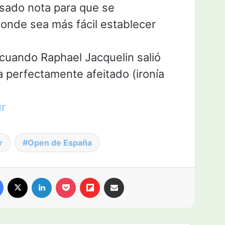
sado nota para que se
donde sea más fácil establecer
uando Raphael Jacquelin salió
ba perfectamente afeitado (ironía
r
r
Open de España
Facebook
X
LinkedIn
Pocket
Flipboard
Compartir por email