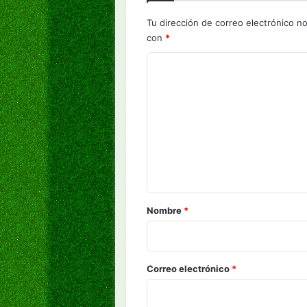
Tu dirección de correo electrónico no
con
*
C
o
m
e
n
t
a
r
Nombre
*
i
o
*
Correo electrónico
*