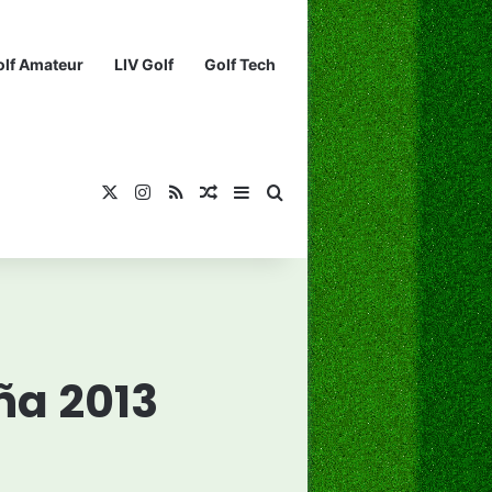
olf Amateur
LIV Golf
Golf Tech
X
Instagram
RSS
¡Muéstrame un artículo divertido!
Barra lateral
Buscar...
aña 2013