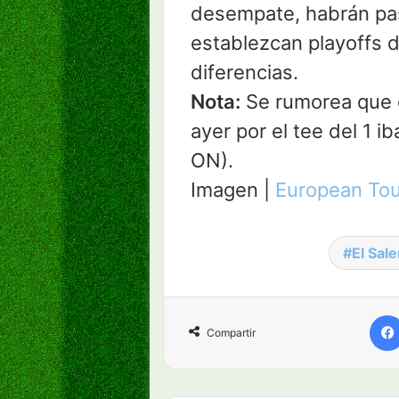
desempate, habrán pa
establezcan playoffs 
diferencias.
Nota:
Se rumorea que c
ayer por el tee del 1 i
ON).
Imagen |
European Tou
El Sale
Compartir