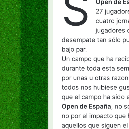
S
Open de E
27 jugadore
cuatro jorn
jugadores q
desempate tan sólo pu
bajo par.
Un campo que ha recib
durante toda esta sem
por unas u otras razon
todos nos hubiese gust
que el campo ha sido 
Open de España
, no 
no por el impacto que
aquellos que siguen el