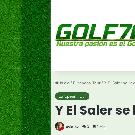
Inicio
/
European Tour
/
Y El Saler se ll
European Tour
Y El Saler s
ovidiov
0
2 min