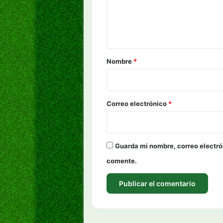
n
t
a
r
Nombre
*
i
o
*
Correo electrónico
*
Guarda mi nombre, correo electró
comente.