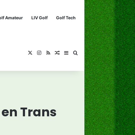
olf Amateur
LIV Golf
Golf Tech
X
Instagram
RSS
¡Muéstrame un artículo divertido!
Barra lateral
Buscar...
 en Trans