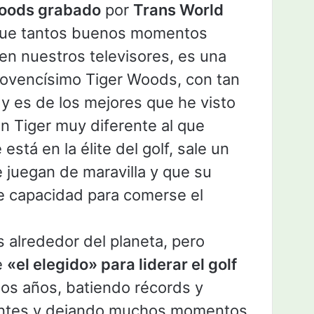
Woods grabado
por
Trans World
que tantos buenos momentos
en nuestros televisores, es una
 jovencísimo Tiger Woods, con tan
 y es de los mejores que he visto
n Tiger muy diferente al que
tá en la élite del golf, sale un
 juegan de maravilla y que su
ne capacidad para comerse el
s alrededor del planeta, pero
e
«el elegido» para liderar el golf
s años, batiendo récords y
antes y dejando muchos momentos