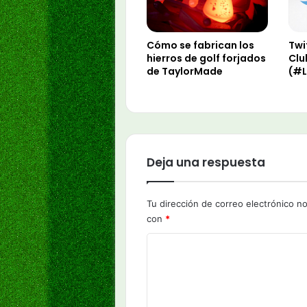
Cómo se fabrican los
Twi
hierros de golf forjados
Clu
de TaylorMade
(#L
Deja una respuesta
Tu dirección de correo electrónico no
con
*
C
o
m
e