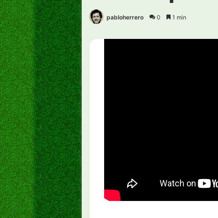
pabloherrero
0
1 min