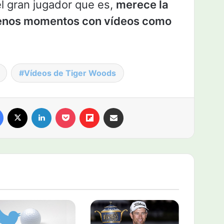
 gran jugador que es,
merece la
uenos momentos con vídeos como
Vídeos de Tiger Woods
Facebook
X
LinkedIn
Pocket
Flipboard
Compartir por email