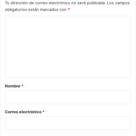
Tu dirección de correo electrónico no será publicada.
Los campos
obligatorios están marcados con
*
C
o
m
e
n
t
a
r
Nombre
*
i
o
*
Correo electrónico
*