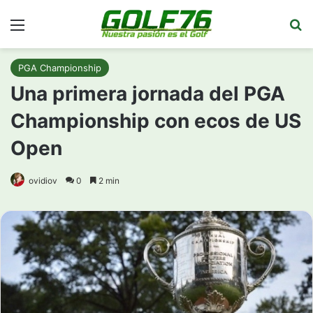
Menú
Bu
PGA Championship
Una primera jornada del PGA
Championship con ecos de US
Open
ovidiov
0
2 min