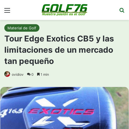
Menú
Bu
Material de Golf
Tour Edge Exotics CB5 y las
limitaciones de un mercado
tan pequeño
ovidiov
0
1 min