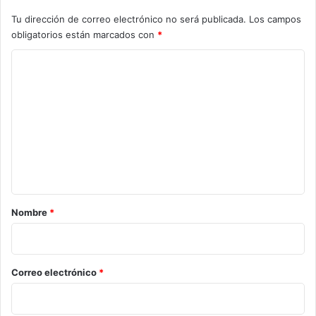
Tu dirección de correo electrónico no será publicada.
Los campos
obligatorios están marcados con
*
C
o
m
e
n
t
a
r
Nombre
*
i
o
*
Correo electrónico
*