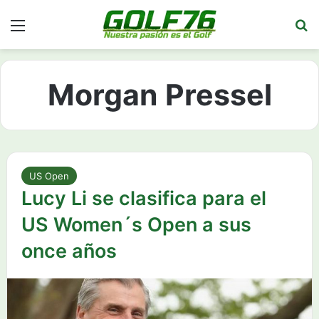
Menú
Bu
Morgan Pressel
US Open
Lucy Li se clasifica para el
US Women´s Open a sus
once años