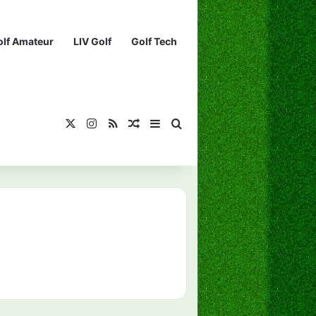
olf Amateur
LIV Golf
Golf Tech
X
Instagram
RSS
¡Muéstrame un artículo divertido!
Barra lateral
Buscar...