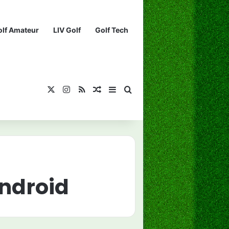
olf Amateur
LIV Golf
Golf Tech
X
Instagram
RSS
¡Muéstrame un artículo divertido!
Barra lateral
Buscar...
Android