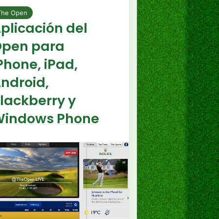
The Open
plicación del
pen para
Phone, iPad,
ndroid,
lackberry y
indows Phone