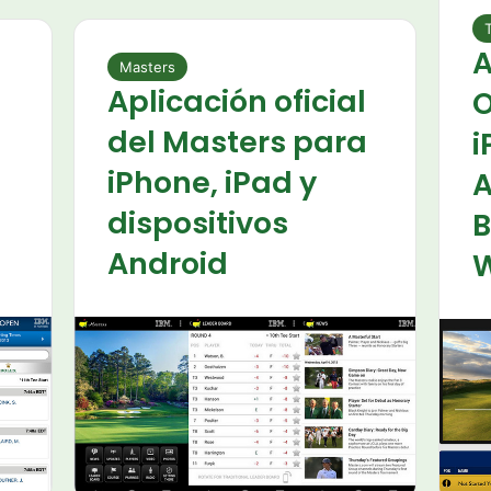
A
Masters
Aplicación oficial
O
del Masters para
i
iPhone, iPad y
A
dispositivos
B
Android
W