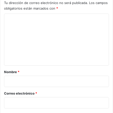
Tu dirección de correo electrónico no será publicada.
Los campos
obligatorios están marcados con
*
C
o
m
e
n
t
a
r
Nombre
*
i
o
*
Correo electrónico
*