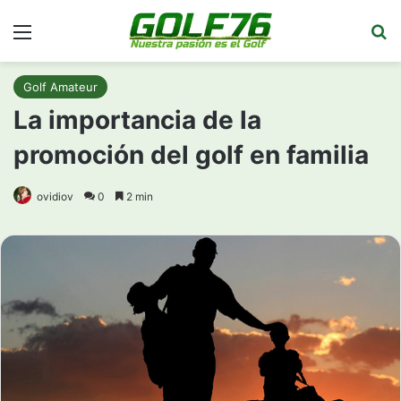
Menú
Bu
Golf Amateur
La importancia de la
promoción del golf en familia
ovidiov
0
2 min