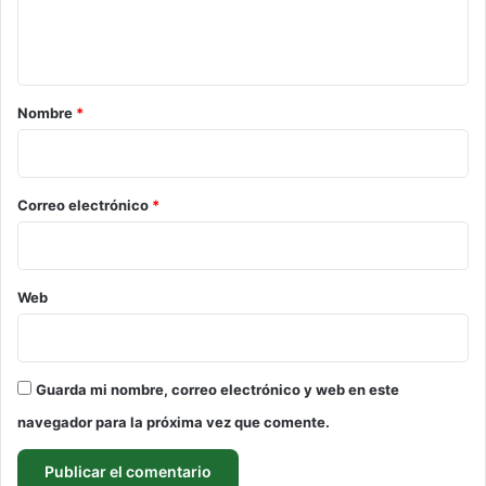
n
t
a
r
Nombre
*
i
o
*
Correo electrónico
*
Web
Guarda mi nombre, correo electrónico y web en este
navegador para la próxima vez que comente.