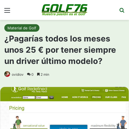
Menú
Bu
Material de Golf
¿Pagarías todos los meses
unos 25 € por tener siempre
un driver último modelo?
ovidiov
0
2 min