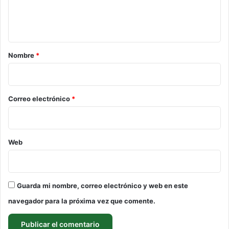
n
t
a
r
Nombre
*
i
o
*
Correo electrónico
*
Web
Guarda mi nombre, correo electrónico y web en este
navegador para la próxima vez que comente.