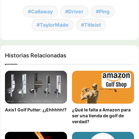
Callaway
Driver
Ping
TaylorMade
Titleist
Historias Relacionadas
¿Qué le falta a Amazon para
Axis1 Golf Putter: ¿¡Ehhhhh!?
ser una tienda de golf de
verdad?