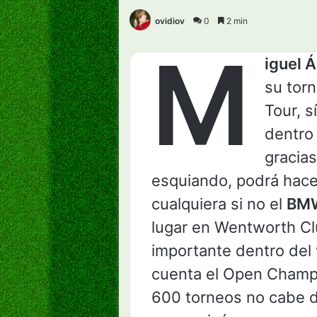
ovidiov
0
2 min
M
iguel 
su tor
Tour, s
dentro
gracias
esquiando, podrá hace
cualquiera si no el
BMW
lugar en Wentworth Cl
importante dentro del 
cuenta el Open Champ
600 torneos no cabe 