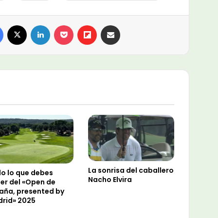
Facebook
X
LinkedIn
Pocket
Flipboard
Compartir por email
La sonrisa del caballero
o lo que debes
Nacho Elvira
er del «Open de
aña, presented by
rid» 2025