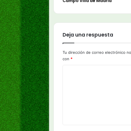
Campo Villa de Madrid
Deja una respuesta
Tu dirección de correo electrónico no
con
*
C
o
m
e
n
t
a
r