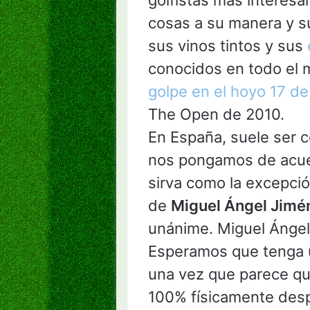
golfistas más interesa
cosas a su manera y su
sus vinos tintos y sus
conocidos en todo el 
golpe en el hoyo 17 de
The Open de 2010.
En España, suele ser 
nos pongamos de acue
sirva como la excepción
de
Miguel Ángel Jimé
unánime. Miguel Ánge
Esperamos que tenga u
una vez que parece qu
100% físicamente desp