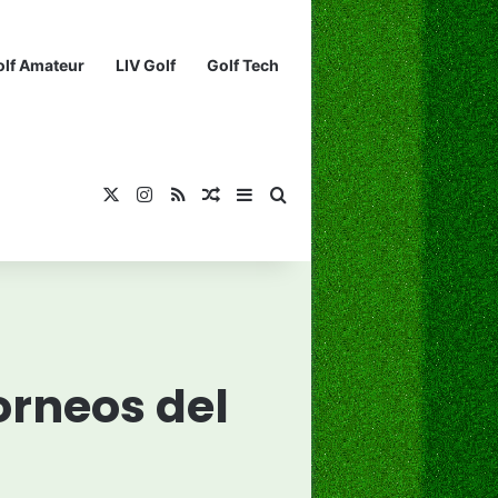
olf Amateur
LIV Golf
Golf Tech
X
Instagram
RSS
¡Muéstrame un artículo divertido!
Barra lateral
Buscar...
orneos del