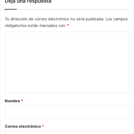
Deja una respuesta
Tu dirección de correo electrónico no será publicada.
Los campos
obligatorios están marcados con
*
C
o
m
e
n
t
a
r
Nombre
*
i
o
*
Correo electrónico
*