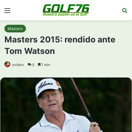
Menú
Bu
Masters
Masters 2015: rendido ante
Tom Watson
ovidiov
0
1 min