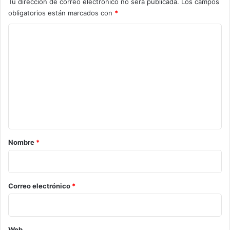
Tu dirección de correo electrónico no será publicada.
Los campos
obligatorios están marcados con
*
C
o
m
e
n
t
a
r
Nombre
*
i
o
*
Correo electrónico
*
Web