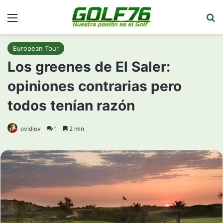
Menú
Bu
European Tour
Los greenes de El Saler:
opiniones contrarias pero
todos tenían razón
ovidiov
1
2 min