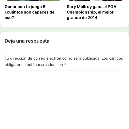
Ganar con tu juego B:
Rory McIlroy gana el PGA
¿cuántos son capaces de
Championship, el mejor
eso?
grande de 2014
Deja una respuesta
Tu dirección de correo electrónico no será publicada.
Los campos
obligatorios están marcados con
*
C
o
m
e
n
t
a