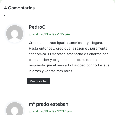
4 Comentarios
d
PedroC
i
julio 4, 2013 a las 4:15 pm
c
Creo que el trato igual al americano ya llegara.
e
Hasta entonces, creo que la razón es puramente
:
economica. El mercado americano es enorme por
comparacion y exige menos recursos para dar
respuesta que el mercado Europeo con todos sus
idiomas y ventas mas bajas
Responder
d
mª prado esteban
i
julio 4, 2016 a las 12:37 pm
c