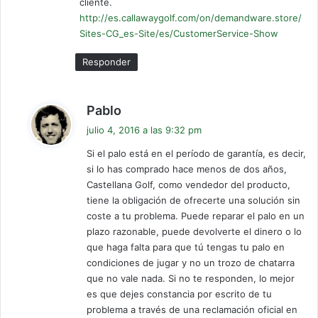
cliente.
http://es.callawaygolf.com/on/demandware.store/
Sites-CG_es-Site/es/CustomerService-Show
Responder
d
Pablo
i
julio 4, 2016 a las 9:32 pm
c
Si el palo está en el período de garantía, es decir,
e
si lo has comprado hace menos de dos años,
:
Castellana Golf, como vendedor del producto,
tiene la obligación de ofrecerte una solución sin
coste a tu problema. Puede reparar el palo en un
plazo razonable, puede devolverte el dinero o lo
que haga falta para que tú tengas tu palo en
condiciones de jugar y no un trozo de chatarra
que no vale nada. Si no te responden, lo mejor
es que dejes constancia por escrito de tu
problema a través de una reclamación oficial en