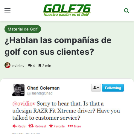
Menú
Bu
Material de Golf
¿Hablan las compañías de
golf con sus clientes?
ovidiov
4
2 min