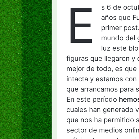
E
s 6 de octu
años que Fu
primer post
mundo del g
luz este bl
figuras que llegaron y
mejor de todo, es que
intacta y estamos con 
que arrancamos para s
En este período
hemos
cuales han generado va
que nos ha permitido s
sector de medios onli