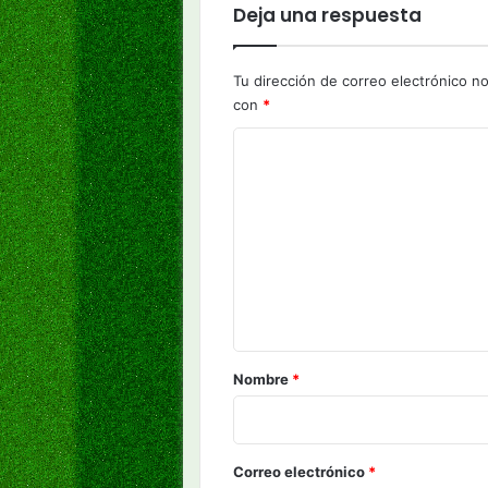
Deja una respuesta
Tu dirección de correo electrónico no
con
*
C
o
m
e
n
t
a
r
Nombre
*
i
o
*
Correo electrónico
*