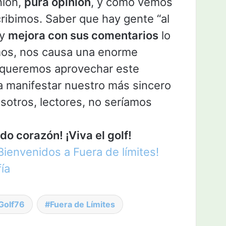
nión,
pura opinión
, y cómo vemos
scribimos. Saber que hay gente “al
 y
mejora con sus comentarios
lo
mos, nos causa una enorme
o queremos aprovechar este
 manifestar nuestro más sincero
sotros, lectores, no seríamos
o corazón! ¡Viva el golf!
Bienvenidos a Fuera de límites!
ía
Golf76
Fuera de Límites