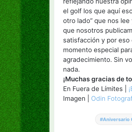
reflejando nuestra opi
el golf los que aquí e
otro lado” que nos lee
que nosotros publica
satisfacción y por es
momento especial para
agradecimiento. Sin vo
nada.
¡Muchas gracias de tod
En Fuera de Límites |
¡
Imagen |
Odin Fotograf
Aniversario 