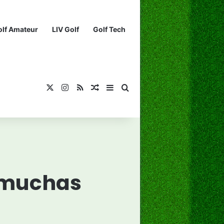
olf Amateur
LIV Golf
Golf Tech
X
Instagram
RSS
¡Muéstrame un artículo divertido!
Barra lateral
Buscar...
 ¡muchas