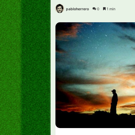
pabloherrero
0
1 min