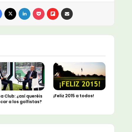
Facebook
X
LinkedIn
Pocket
Flipboard
Compartir por email
¡Feliz 2015 a todos!
a Club: ¿así queréis
car a los golfistas?