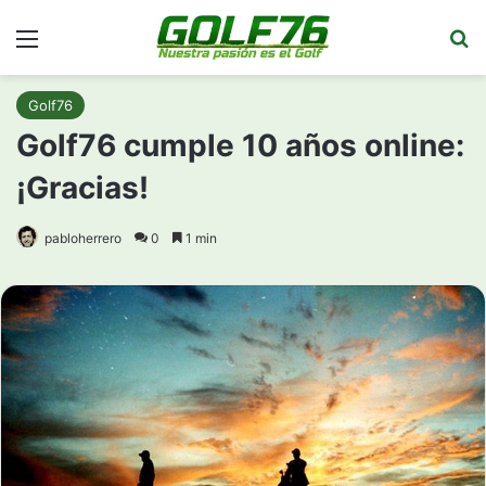
Menú
Bu
Golf76
Golf76 cumple 10 años online:
¡Gracias!
pabloherrero
0
1 min