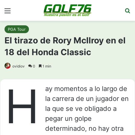
Menú
Bu
PGA Tour
El tirazo de Rory McIlroy en el
18 del Honda Classic
ovidiov
0
1 min
H
ay momentos a lo largo de
la carrera de un jugador en
la que se ve obligado a
pegar un golpe
determinado, no hay otra