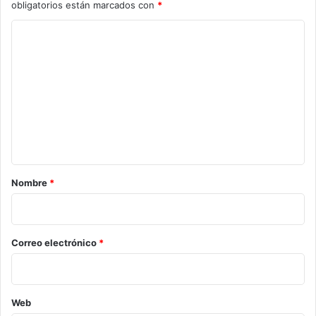
obligatorios están marcados con
*
C
o
m
e
n
t
a
r
Nombre
*
i
o
*
Correo electrónico
*
Web