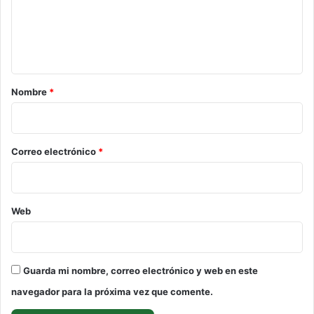
e
n
t
a
r
Nombre
*
i
o
*
Correo electrónico
*
Web
Guarda mi nombre, correo electrónico y web en este
navegador para la próxima vez que comente.