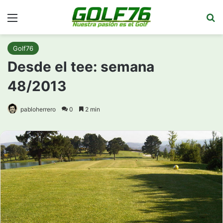
Menú
Bu
Golf76
Desde el tee: semana
48/2013
pabloherrero
0
2 min