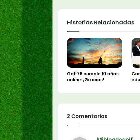
Historias Relacionadas
Golf76 cumple 10 años
Cas
online: ¡Gracias!
edu
2 Comentarios
d
Miblogdegolf