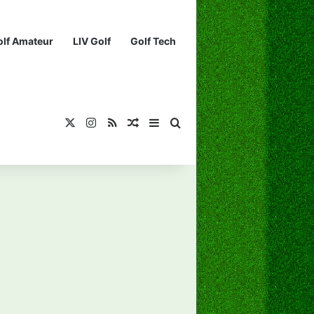
olf Amateur
LIV Golf
Golf Tech
X
Instagram
RSS
¡Muéstrame un artículo divertido!
Barra lateral
Buscar...