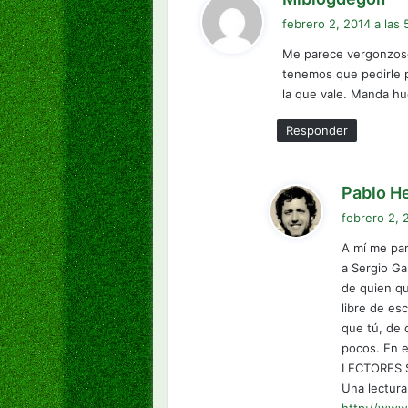
i
febrero 2, 2014 a las
c
Me parece vergonzoso 
e
tenemos que pedirle p
:
la que vale. Manda h
Responder
Pablo He
febrero 2, 
A mí me pa
a Sergio Ga
de quien qu
libre de es
que tú, de 
pocos. En 
LECTORES 
Una lectur