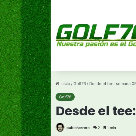
Inicio
/
Golf76
/
Desde el tee: semana 0
Golf76
Desde el te
pabloherrero
2
1 min