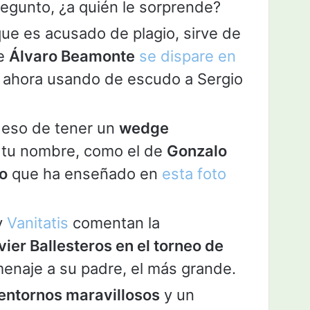
regunto, ¿a quién le sorprende?
e es acusado de plagio, sirve de
ue
Álvaro Beamonte
se dispare en
 ahora usando de escudo a Sergio
 eso de tener un
wedge
tu nombre, como el de
Gonzalo
o
que ha enseñado en
esta foto
y
Vanitatis
comentan la
vier Ballesteros en el torneo de
menaje a su padre, el más grande.
n entornos maravillosos
y un