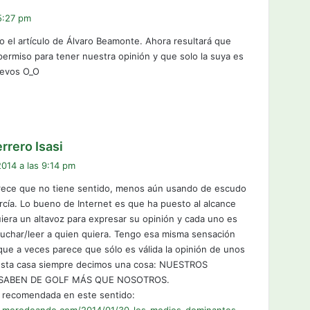
 5:27 pm
el artículo de Álvaro Beamonte. Ahora resultará que
ermiso para tener nuestra opinión y que solo la suya es
uevos O_O
d
rrero Isasi
i
2014 a las 9:14 pm
c
rece que no tiene sentido, menos aún usando de escudo
e
rcía. Lo bueno de Internet es que ha puesto al alcance
:
iera un altavoz para expresar su opinión y cada uno es
cuchar/leer a quien quiera. Tengo esa misma sensación
que a veces parece que sólo es válida la opinión de unos
esta casa siempre decimos una cosa: NUESTROS
SABEN DE GOLF MÁS QUE NOSOTROS.
a recomendada en este sentido: