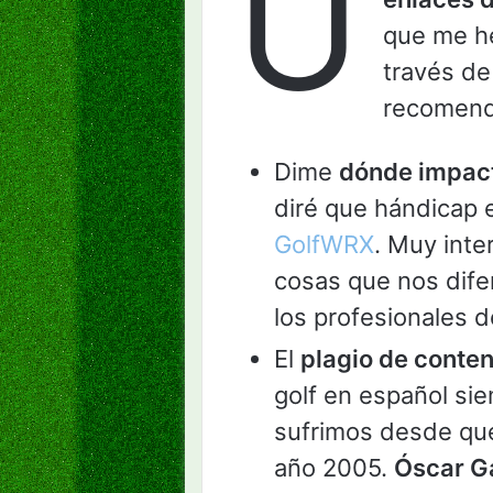
U
que me he
través de
recomend
Dime
dónde impacta
diré que hándicap 
GolfWRX
. Muy inte
cosas que nos dife
los profesionales d
El
plagio de conte
golf en español sie
sufrimos desde que 
año 2005.
Óscar G