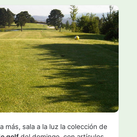
 más, sala a la luz la colección de
e golf
del domingo, con artículos