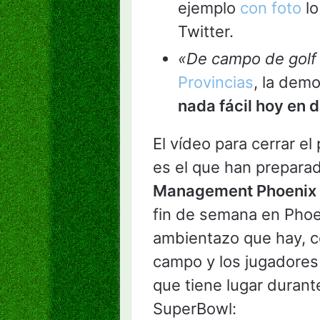
ejemplo
con foto
lo
Twitter.
«De campo de golf 
Provincias
, la dem
nada fácil hoy en 
El vídeo para cerrar e
es el que han prepara
Management Phoenix
fin de semana en Phoen
ambientazo que hay, c
campo y los jugadores
que tiene lugar durant
SuperBowl: