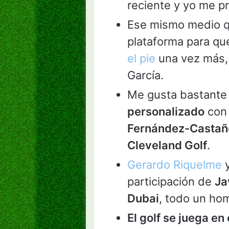
reciente y yo me p
Ese mismo medio qu
plataforma para q
el pie
una vez más,
García.
Me gusta bastante
personalizado
con 
Fernández-Castañ
Cleveland Golf
.
Gerardo Riquelme
participación de
Ja
Dubai
, todo un ho
El golf se juega e