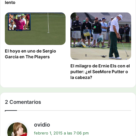
lento
El hoyo en uno de Sergio
García en The Players
El milagro de Ernie Els con el
putter: ¿el SeeMore Putter o
la cabeza?
2 Comentarios
d
ovidio
i
febrero 1, 2015 a las 7:06 pm