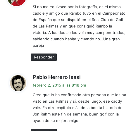
c
Si no me equivoco por la fotografía, es el mismo
e
caddie y amigo que Rambo tuvo en el Campeonato
:
de España que se disputó en el Real Club de Golf
de Las Palmas y en que consiguió Rambo la
victoria. A los dos se les veía muy compenetrados,
sabiendo cuando hablar y cuando no…Una gran
pareja
Responder
d
Pablo Herrero Isasi
i
febrero 2, 2015 a las 8:18 pm
c
Creo que lo ha confirmado otra persona que los ha
e
visto en Las Palmas y sí, desde luego, ese caddy
:
vale. Es otro capítulo más de la bonita historia de
Jon Rahm este fin de semana, buen golf con la
ayuda de su mejor amigo.