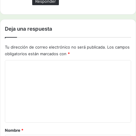
Responder
Deja una respuesta
Tu dirección de correo electrónico no será publicada.
Los campos
obligatorios están marcados con
*
C
o
m
e
n
t
a
r
Nombre
*