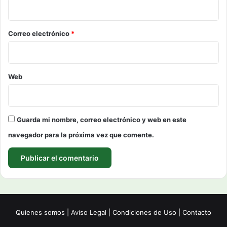
i
o
*
Correo electrónico
*
Web
Guarda mi nombre, correo electrónico y web en este
navegador para la próxima vez que comente.
Quienes somos
|
Aviso Legal
|
Condiciones de Uso
|
Contacto