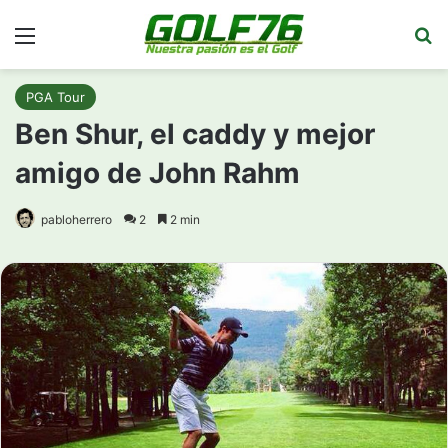
Menú
Bu
PGA Tour
Ben Shur, el caddy y mejor
amigo de John Rahm
pabloherrero
2
2 min