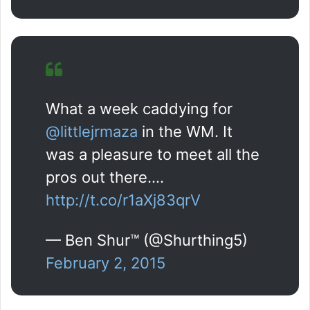
What a week caddying for
@littlejrmaza
in the WM. It
was a pleasure to meet all the
pros out there.…
http://t.co/r1aXj83qrV
— Ben Shur™ (@Shurthing5)
February 2, 2015