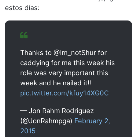
estos días:
Thanks to @Im_notShur for
caddying for me this week his
role was very important this
week and he nailed it!!
pic.twitter.com/kfuy14XG0C
— Jon Rahm Rodriguez
(@JonRahmpga)
February 2,
2015