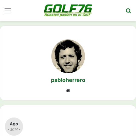
Menú
Bu
pabloherrero
Siti
o
we
b
Ago
- 2014 -