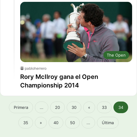
The Open
pabloherrero
Rory McIlroy gana el Open
Championship 2014
Primera
...
20
30
«
33
34
35
»
40
50
...
Última