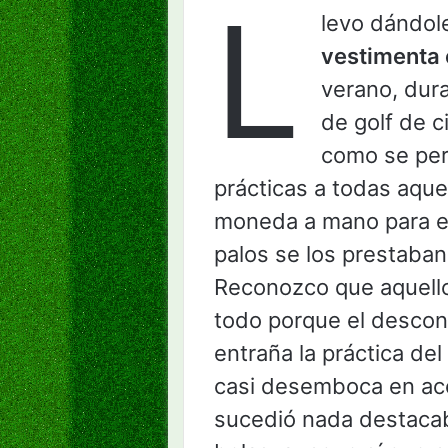
L
levo dándole
vestimenta e
verano, dur
de golf de c
como se per
prácticas a todas aque
moneda a mano para ec
palos se los prestaban 
Reconozco que aquello
todo porque el descon
entraña la práctica de
casi desemboca en acc
sucedió nada destacab