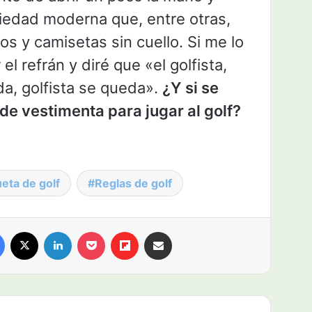
ociedad moderna que, entre otras,
s y camisetas sin cuello. Si me lo
el refrán y diré que «el golfista,
a, golfista se queda».
¿Y si se
 de vestimenta para jugar al golf?
eta de golf
Reglas de golf
Facebook
X
LinkedIn
Pocket
Flipboard
Compartir por email