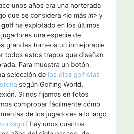
hace unos años era una horterada
lgo que se considera «lo más
in
» y
golf
ha explotado en los últimos
s jugadores una especie de
os grandes torneos un inmejorable
r todos estos trapos que diseñan
rada. Para muestra un botón:
na selección de
los diez golfistas
storia
según Golfing World.
exión. Si nos fijamos en fotos
demos comprobar fácilmente cómo
mentas de los jugadores a lo largo
worksgolf
hay unos cuantos
ros años del siglo pasado, de