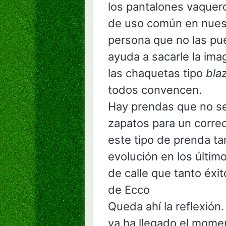
los pantalones vaquero
de uso común en nuest
persona que no las pu
ayuda a sacarle la imag
las chaquetas tipo
bla
todos convencen.
Hay prendas que no se
zapatos para un corre
este tipo de prenda ta
evolución en los último
de calle que tanto éxi
de Ecco
Queda ahí la reflexión.
ya ha llegado el mome