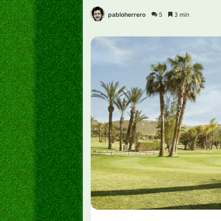
pabloherrero
5
3 min