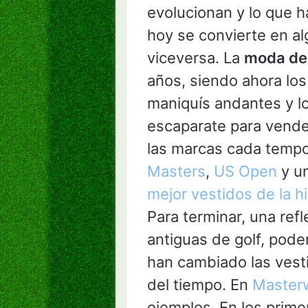
evolucionan y lo que 
hoy se convierte en a
viceversa. La
moda de 
años, siendo ahora lo
maniquís andantes y l
escaparate para vende
las marcas cada tempo
Masters
,
US Open
y u
mejor vestidos de la hi
Para terminar, una refl
antiguas de golf, po
han cambiado las vesti
del tiempo. En
Master
ejemplos. En los prime