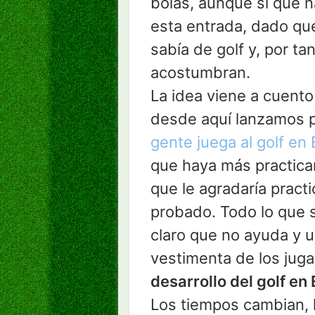
bolas, aunque sí que na
esta entrada, dado que
sabía de golf y, por ta
acostumbran.
La idea viene a cuento
desde aquí lanzamos 
gente juega al golf en
que haya más practica
que le agradaría pract
probado. Todo lo que 
claro que no ayuda y u
vestimenta de los jugad
desarrollo del golf en
Los tiempos cambian, 