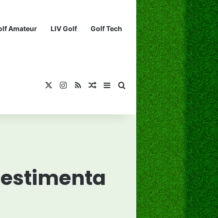
olf Amateur
LIV Golf
Golf Tech
X
Instagram
RSS
¡Muéstrame un artículo divertido!
Barra lateral
Buscar...
 vestimenta