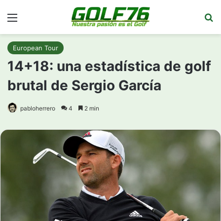
Menú
Bu
European Tour
14+18: una estadística de golf
brutal de Sergio García
pabloherrero
4
2 min