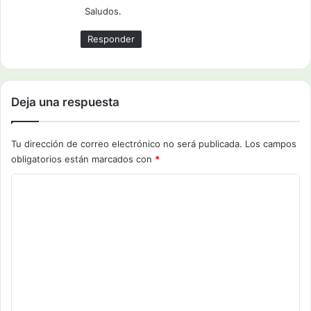
Saludos.
Responder
Deja una respuesta
Tu dirección de correo electrónico no será publicada.
Los campos
obligatorios están marcados con
*
C
o
m
e
n
t
a