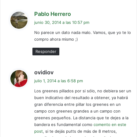
d
Pablo Herrero
i
junio 30, 2014 a las 10:57 pm
c
No parece un dato nada malo. Vamos, que yo te lo
e
compro ahora mismo ;)
:
Responder
d
ovidiov
i
julio 1, 2014 a las 6:58 pm
c
Los greenes pillados por si sólo, no debiera ser un
e
buen indicativo del resultado a obtener, ya habrá
:
gran diferencia entre pillar los greenes en un
campo con greenes grandes a un campo con
greenes pequeños. La distancia que te dejes a la
bandera es fundamental como
comento en este
post
, si te dejás putts de más de 8 metros,