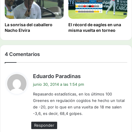
La sonrisa del caballero
El récord de eagles en una
Nacho Elvira
misma vuelta en torneo
4 Comentarios
d
Eduardo Paradinas
i
junio 30, 2014 a las 1:54 pm
c
Repasando estadísticas, en los últimos 100
e
Greenes en regulación cogidos he hecho un total
:
de -20, por lo que en una vuelta de 18 me salen
-3,6, es decir, 68,4 golpes.
Responder