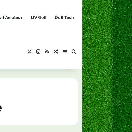
olf Amateur
LIV Golf
Golf Tech
X
Instagram
RSS
¡Muéstrame un artículo divertido!
Barra lateral
Buscar...
e