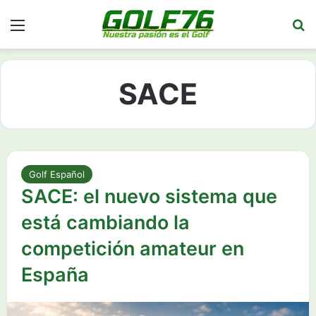
Menú
Bu
SACE
Golf Español
SACE: el nuevo sistema que
está cambiando la
competición amateur en
España