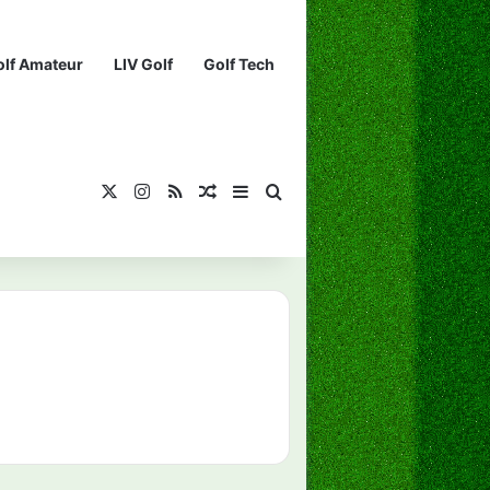
olf Amateur
LIV Golf
Golf Tech
X
Instagram
RSS
¡Muéstrame un artículo divertido!
Barra lateral
Buscar...