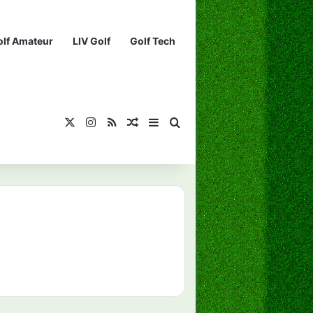
olf Amateur
LIV Golf
Golf Tech
X
Instagram
RSS
¡Muéstrame un artículo divertido!
Barra lateral
Buscar...