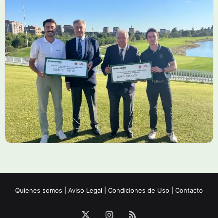
Quienes somos
|
Aviso Legal
|
Condiciones de Uso
|
Contacto
X
Instagram
RSS