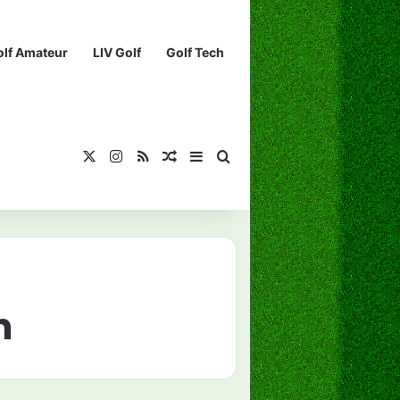
olf Amateur
LIV Golf
Golf Tech
X
Instagram
RSS
¡Muéstrame un artículo divertido!
Barra lateral
Buscar...
h