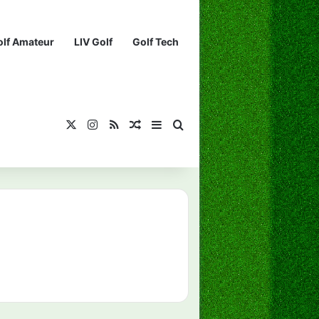
olf Amateur
LIV Golf
Golf Tech
X
Instagram
RSS
¡Muéstrame un artículo divertido!
Barra lateral
Buscar...