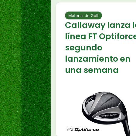
Material de Golf
Callaway lanza 
línea FT Optiforc
segundo
lanzamiento en
una semana