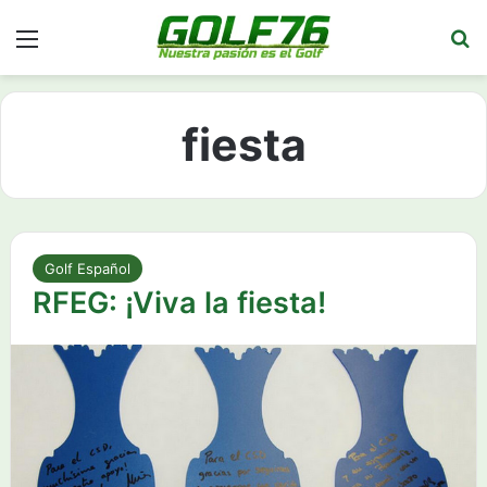
Menú
Bu
fiesta
Golf Español
RFEG: ¡Viva la fiesta!