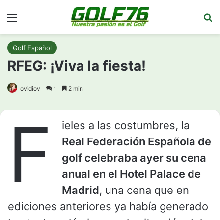
Menú
Bu
Golf Español
RFEG: ¡Viva la fiesta!
ovidiov
1
2 min
F
ieles a las costumbres, la
Real Federación Española de
golf celebraba ayer su cena
anual en el Hotel Palace de
Madrid
, una cena que en
ediciones anteriores ya había generado