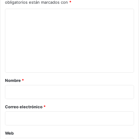
obligatorios están marcados con
*
C
o
m
e
n
t
a
r
Nombre
*
i
o
*
Correo electrónico
*
Web