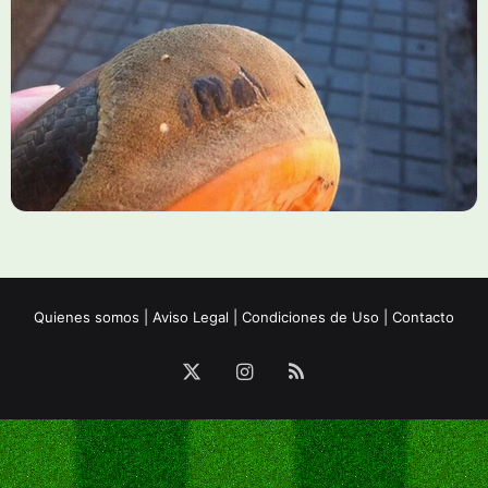
Quienes somos
|
Aviso Legal
|
Condiciones de Uso
|
Contacto
X
Instagram
RSS