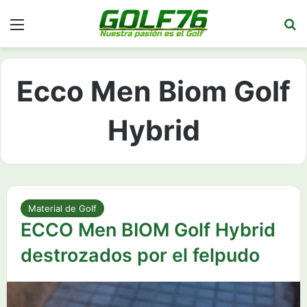
Menú
Bu
Ecco Men Biom Golf
Hybrid
Material de Golf
ECCO Men BIOM Golf Hybrid
destrozados por el felpudo