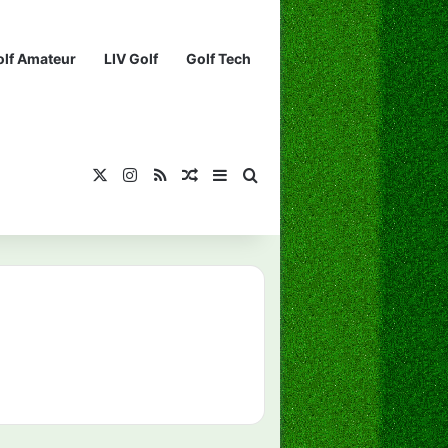
olf Amateur
LIV Golf
Golf Tech
X
Instagram
RSS
¡Muéstrame un artículo divertido!
Barra lateral
Buscar...