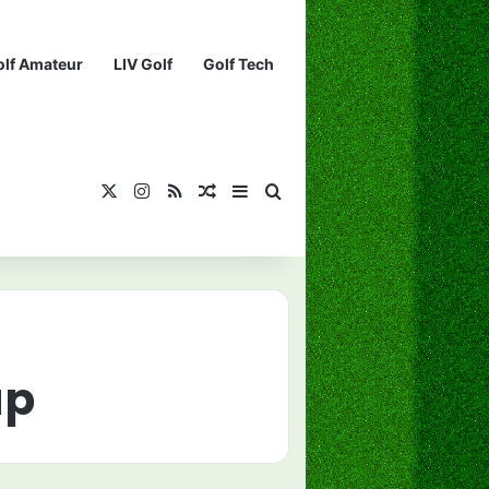
olf Amateur
LIV Golf
Golf Tech
X
Instagram
RSS
¡Muéstrame un artículo divertido!
Barra lateral
Buscar...
up