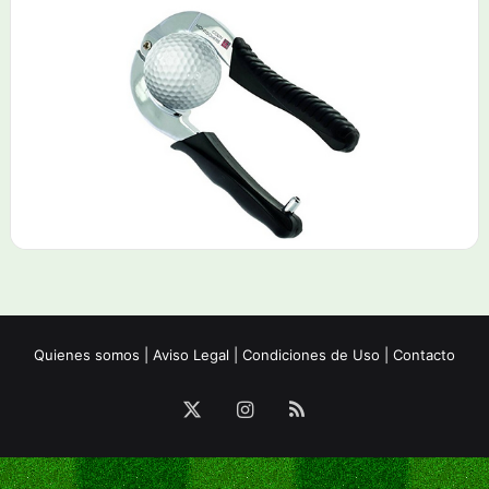
Quienes somos
|
Aviso Legal
|
Condiciones de Uso
|
Contacto
X
Instagram
RSS