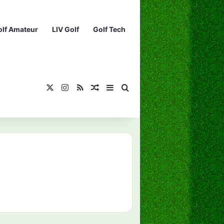
olf Amateur
LIV Golf
Golf Tech
X
Instagram
RSS
¡Muéstrame un artículo divertido!
Barra lateral
Buscar...