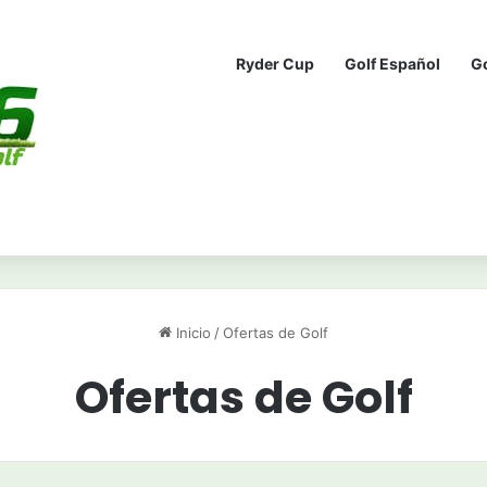
Ryder Cup
Golf Español
G
Inicio
/
Ofertas de Golf
Ofertas de Golf