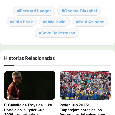
Bernard Langer
Chema Olazábal
Chip Beck
Hale Irwin
Paul Azinger
Seve Ballesteros
Historias Relacionadas
El Caballo de Troya de Luke
Ryder Cup 2025:
Donald en la Ryder Cup
Emparejamientos de los
2025: ¿estrategia o
foursomes del sábado por la