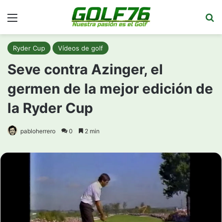
Menú
Bu
Ryder Cup
Vídeos de golf
Seve contra Azinger, el
germen de la mejor edición de
la Ryder Cup
pabloherrero
0
2 min