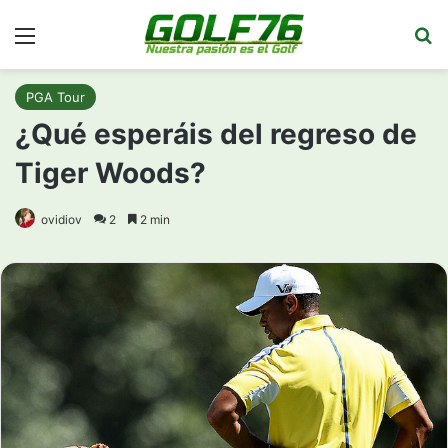
Menú
Bu
PGA Tour
¿Qué esperáis del regreso de
Tiger Woods?
ovidiov
2
2 min