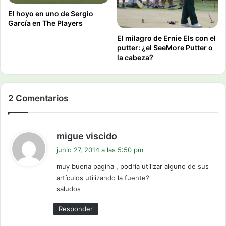
El hoyo en uno de Sergio
García en The Players
El milagro de Ernie Els con el
putter: ¿el SeeMore Putter o
la cabeza?
2 Comentarios
d
migue viscido
i
junio 27, 2014 a las 5:50 pm
c
muy buena pagina , podría utilizar alguno de sus
e
artículos utilizando la fuente?
:
saludos
Responder