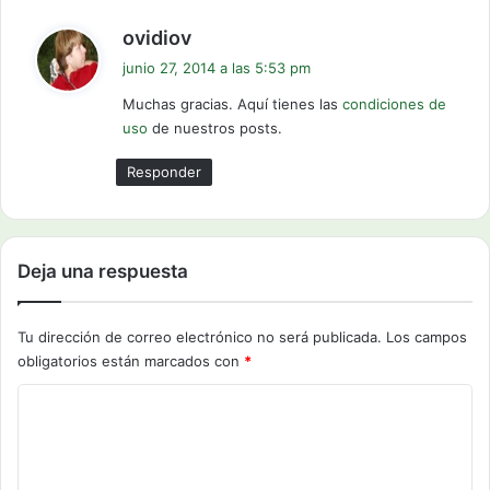
d
ovidiov
i
junio 27, 2014 a las 5:53 pm
c
Muchas gracias. Aquí tienes las
condiciones de
e
uso
de nuestros posts.
:
Responder
Deja una respuesta
Tu dirección de correo electrónico no será publicada.
Los campos
obligatorios están marcados con
*
C
o
m