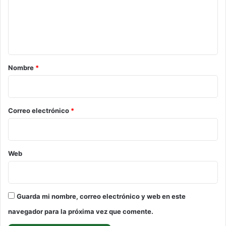
e
n
t
a
r
Nombre
*
i
o
*
Correo electrónico
*
Web
Guarda mi nombre, correo electrónico y web en este
navegador para la próxima vez que comente.