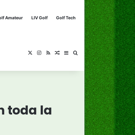
olf Amateur
LIV Golf
Golf Tech
X
Instagram
RSS
¡Muéstrame un artículo divertido!
Barra lateral
Buscar...
n toda la