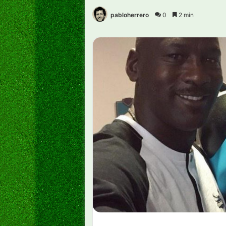
pabloherrero
0
2 min