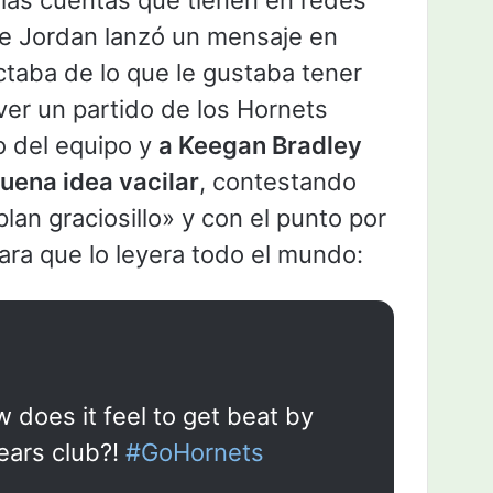
 las cuentas que tienen en redes
ue Jordan lanzó un mensaje en
actaba de lo que le gustaba tener
ver un partido de los Hornets
o del equipo y
a Keegan Bradley
buena idea vacilar
, contestando
lan graciosillo» y con el punto por
para que lo leyera todo el mundo:
does it feel to get beat by
ears club?!
#GoHornets