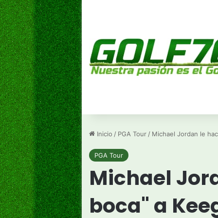
Inicio
/
PGA Tour
/
Michael Jordan le hac
PGA Tour
Michael Jord
boca" a Kee