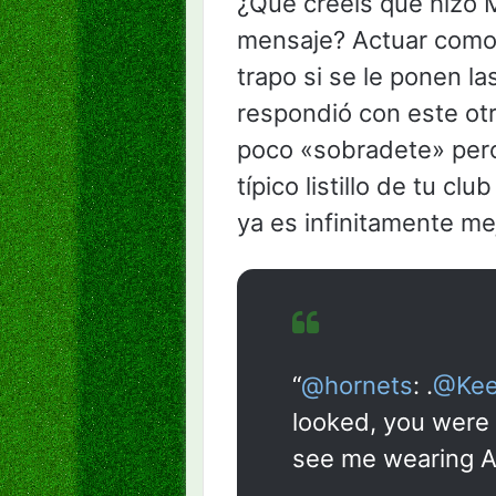
¿Qué creeis que hizo M
mensaje? Actuar como 
trapo si se le ponen l
respondió con este ot
poco «sobradete» pero 
típico listillo de tu cl
ya es infinitamente me
“
@hornets
: .
@Kee
looked, you were
see me wearing A