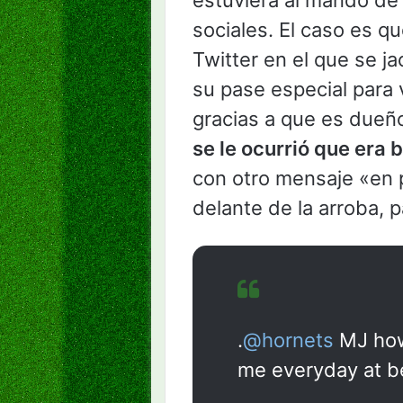
estuviera al mando de
sociales. El caso es q
Twitter en el que se j
su pase especial para 
gracias a que es dueñ
se le ocurrió que era 
con otro mensaje «en p
delante de la arroba, 
.
@hornets
MJ how 
me everyday at b