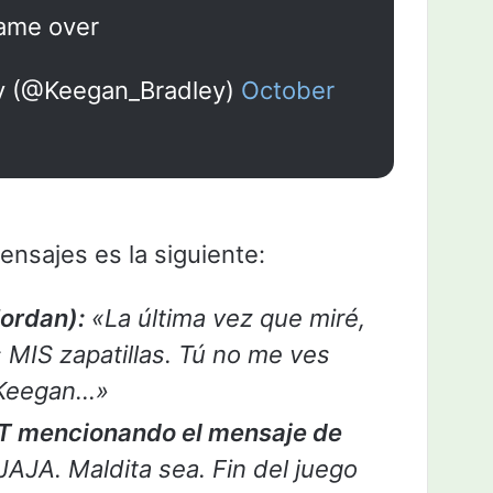
ame over
y (@Keegan_Bradley)
October
ensajes es la siguiente:
ordan):
«La última vez que miré,
 MIS zapatillas. Tú no me ves
 Keegan…»
RT mencionando el mensaje de
JAJA. Maldita sea. Fin del juego