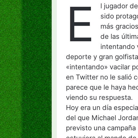
E
l jugador d
sido protag
más gracios
de las últi
intentando v
deporte y gran golfis
«intentando» vacilar p
en Twitter no le salió
parece que le haya he
viendo su respuesta.
Hoy era un día especia
del que Michael Jordan
previsto una campaña 