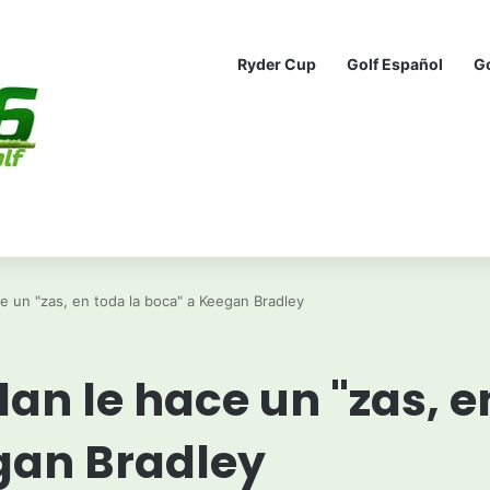
Ryder Cup
Golf Español
G
e un "zas, en toda la boca" a Keegan Bradley
an le hace un "zas, e
gan Bradley