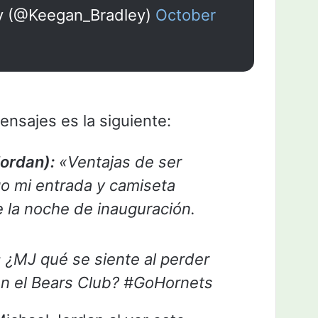
y (@Keegan_Bradley)
October
ensajes es la siguiente:
ordan):
«Ventajas de ser
go mi entrada y camiseta
la noche de inauguración.
¿MJ qué se siente al perder
en el Bears Club? #GoHornets