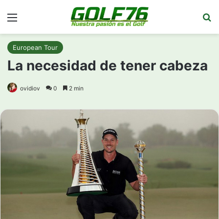
Menú
Bu
European Tour
La necesidad de tener cabeza
ovidiov
0
2 min