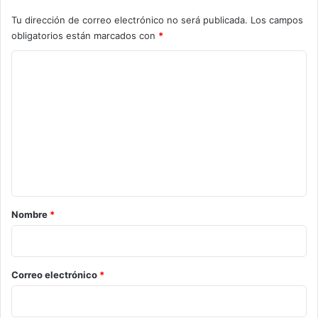
Tu dirección de correo electrónico no será publicada.
Los campos
obligatorios están marcados con
*
C
o
m
e
n
t
a
r
Nombre
*
i
o
*
Correo electrónico
*