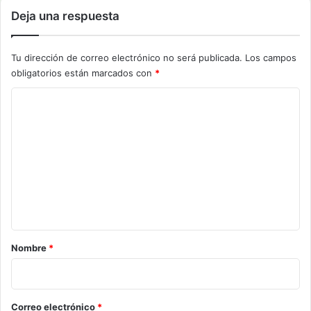
Deja una respuesta
Tu dirección de correo electrónico no será publicada.
Los campos
obligatorios están marcados con
*
C
o
m
e
n
t
a
r
Nombre
*
i
o
*
Correo electrónico
*