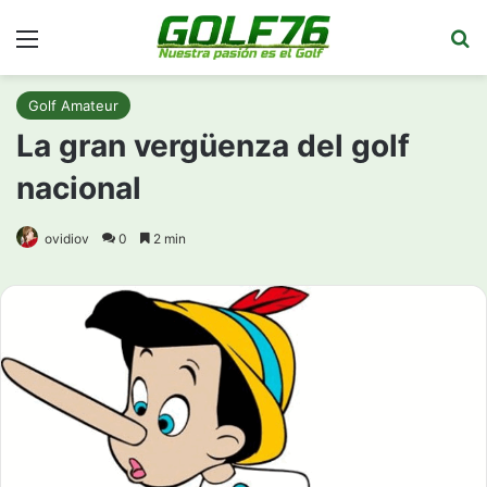
Menú
Bu
Golf Amateur
La gran vergüenza del golf
nacional
ovidiov
0
2 min