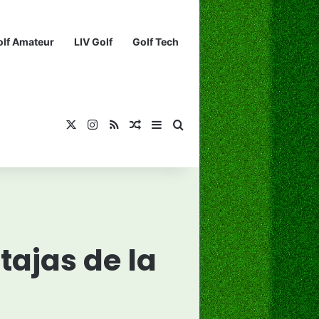
olf Amateur
LIV Golf
Golf Tech
X
Instagram
RSS
¡Muéstrame un artículo divertido!
Barra lateral
Buscar...
tajas de la