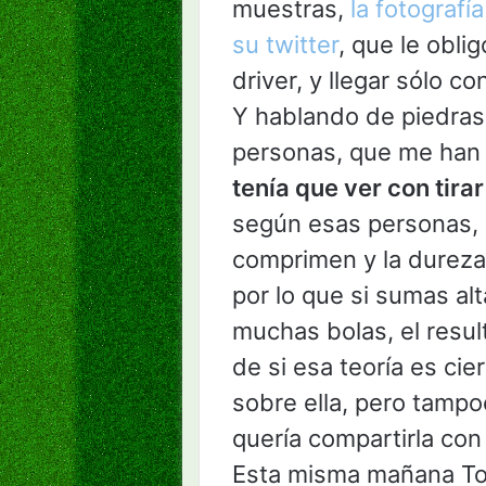
muestras,
la fotografí
su twitter
, que le oblig
driver, y llegar sólo c
Y hablando de piedras,
personas, que me han
tenía que ver con tira
según esas personas, l
comprimen y la dureza 
por lo que si sumas al
muchas bolas, el resul
de si esa teoría es ci
sobre ella, pero tamp
quería compartirla con
Esta misma mañana To