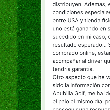
distribuyen. Además, 
condiciones especiales
entre USA y tienda fís
uno está ganando en 
sucedido en mi caso, e
resultado esperado… S
comprado online, estar
acompañar al driver q
tendría garantía.
Otro aspecto que he v
sido la información co
Abubilla Golf, me ha i
el palo el mismo día, 
conseguir una respues