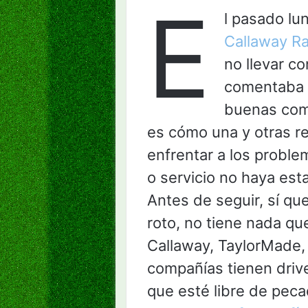
E
l pasado lu
Callaway Ra
no llevar c
comentaba e
buenas comp
es cómo una y otras r
enfrentar a los probl
o servicio no haya esta
Antes de seguir, sí que
roto, no tiene nada qu
Callaway, TaylorMade,
compañías tienen driv
que esté libre de pecad