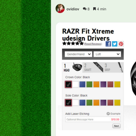
ovidiov
8
4 min