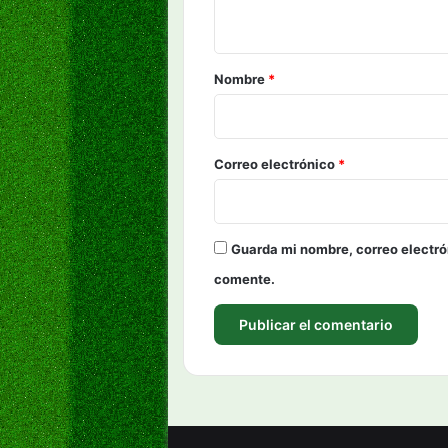
t
a
r
Nombre
*
i
o
*
Correo electrónico
*
Guarda mi nombre, correo electró
comente.