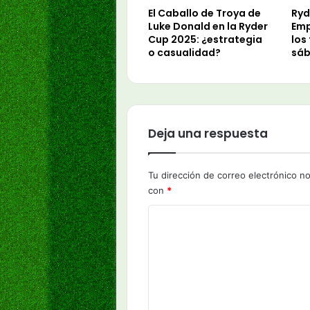
El Caballo de Troya de
Ryd
Luke Donald en la Ryder
Emp
Cup 2025: ¿estrategia
los
o casualidad?
sáb
Deja una respuesta
Tu dirección de correo electrónico no
con
*
C
o
m
e
n