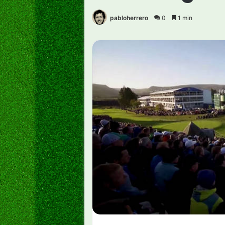
pabloherrero
0
1 min