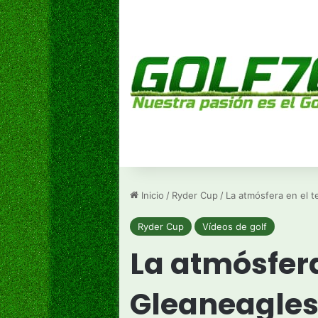
Inicio
/
Ryder Cup
/
La atmósfera en el t
Ryder Cup
Vídeos de golf
La atmósfera
Gleaneagle