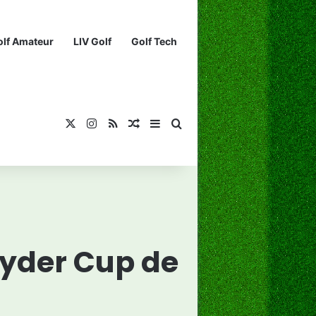
olf Amateur
LIV Golf
Golf Tech
X
Instagram
RSS
¡Muéstrame un artículo divertido!
Barra lateral
Buscar...
 Ryder Cup de