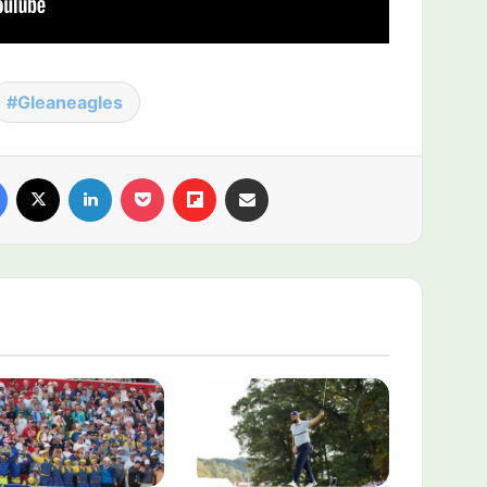
Gleaneagles
Facebook
X
LinkedIn
Pocket
Flipboard
Compartir por email