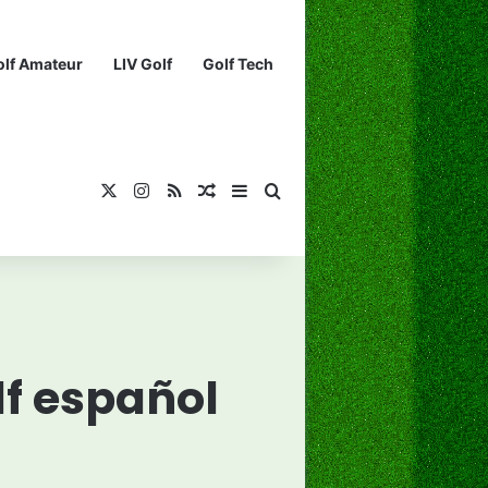
olf Amateur
LIV Golf
Golf Tech
X
Instagram
RSS
¡Muéstrame un artículo divertido!
Barra lateral
Buscar...
lf español