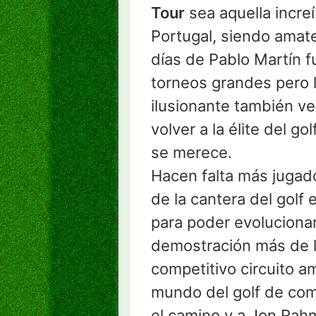
Tour
sea aquella increí
Portugal, siendo amate
días de Pablo Martín fu
torneos grandes pero 
ilusionante también v
volver a la élite del go
se merece.
Hacen falta más juga
de la cantera del golf
para poder evolucionar
demostración más de l
competitivo circuito am
mundo del golf de co
el camino y a Jon Rah