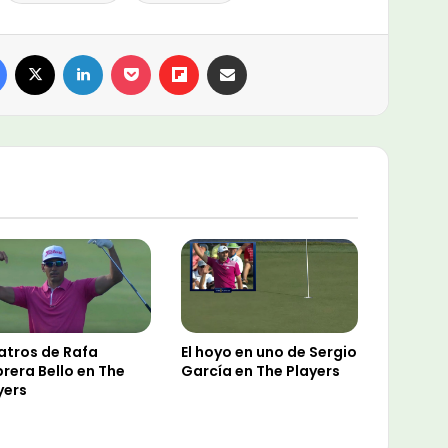
Facebook
X
LinkedIn
Pocket
Flipboard
Compartir por email
atros de Rafa
El hoyo en uno de Sergio
rera Bello en The
García en The Players
yers