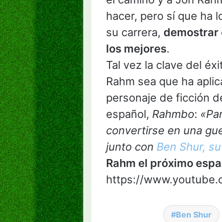
hacer, pero sí que ha 
su carrera,
demostrar 
los mejores
.
Tal vez la clave del é
Rahm sea que ha aplic
personaje de ficción 
español,
Rahmbo
:
«Par
convertirse en una gue
junto con
Ben Shur, su
Rahm el próximo espa
https://www.youtube
Ben Shur