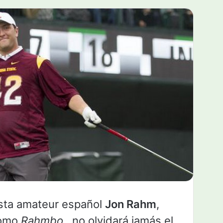
fista amateur español
Jon Rahm
,
como
Rahmbo
, no olvidará jamás el