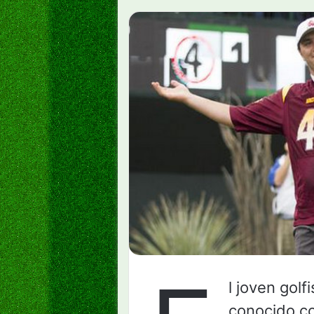
l joven gol
conocido 