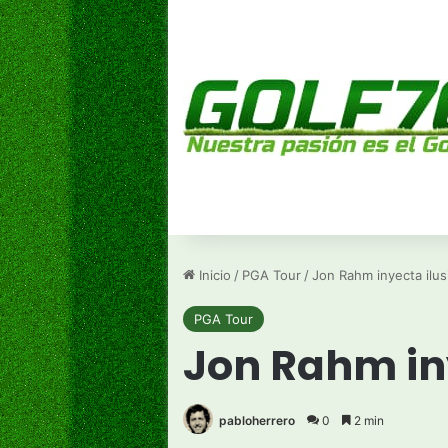
Inicio
/
PGA Tour
/
Jon Rahm inyecta ilus
PGA Tour
Jon Rahm iny
pabloherrero
0
2 min