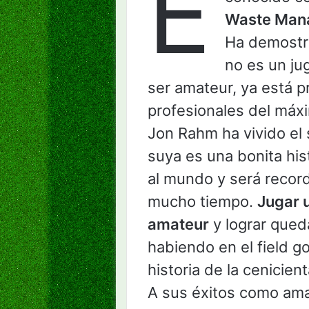
E
Waste Man
Ha demostra
no es un ju
ser amateur, ya está p
profesionales del máxi
Jon Rahm ha vivido el 
suya es una bonita his
al mundo y será record
mucho tiempo.
Jugar 
amateur
y lograr queda
habiendo en el field go
historia de la cenicien
A sus éxitos como am