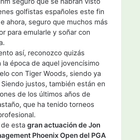
ahm seguro que se habrán visto
nes golfistas españoles este fin
 de ahora, seguro que muchos más
or para emularle y soñar con
a.
nto así, reconozco quizás
 la época de aquel jovencísimo
uelo con Tiger Woods, siendo ya
. Siendo justos, también están en
iones de los últimos años de
staño, que ha tenido torneos
rofesional.
o de esta
gran actuación de Jon
nagement Phoenix Open del PGA