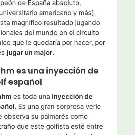
peón de España absoluto,
o universitario americano y más),
sta magnífico resultado jugando
ionales del mundo en el circuito
ico que le quedaría por hacer, por
 es
jugar un major
.
Rahm es una inyección de
olf español
ahm
es toda una
inyección de
pañol
. Es una gran sorpresa verle
 se observa su palmarés como
traño que este golfista esté entre