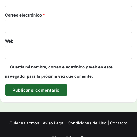
o
*
Correo electrónico
*
Web
Guarda mi nombre, correo electrónico y web en este
navegador para la próxima vez que comente.
Quienes somos
|
Aviso Legal
|
Condiciones de Uso
|
Contacto