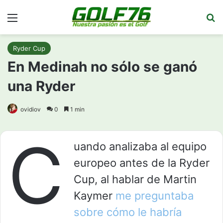
Menú
Bu
Ryder Cup
En Medinah no sólo se ganó
una Ryder
ovidiov
0
1 min
C
uando analizaba al equipo
europeo antes de la Ryder
Cup, al hablar de Martin
Kaymer
me preguntaba
sobre cómo le habría