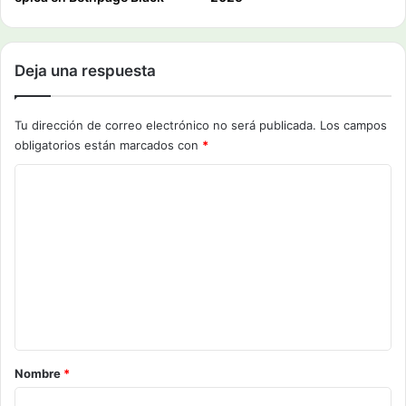
Deja una respuesta
Tu dirección de correo electrónico no será publicada.
Los campos
obligatorios están marcados con
*
C
o
m
e
n
t
a
r
Nombre
*
i